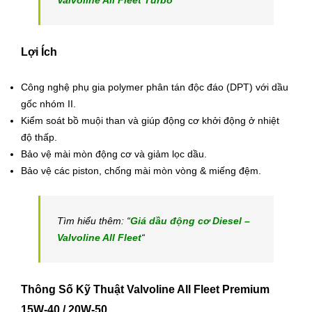
Valvoline All Fleet Turbo
“
Lợi Ích
Công nghệ phụ gia polymer phân tán độc đáo (DPT) với dầu
gốc nhóm II.
Kiểm soát bồ muội than và giúp động cơ khởi động ở nhiệt
độ thấp.
Bảo vệ mài mòn động cơ và giảm lọc dầu.
Bảo vệ các piston, chống mài mòn vòng & miếng đệm.
Tìm hiểu thêm: “
Giá dầu động cơ Diesel –
Valvoline All Fleet
“
Thông Số Kỹ Thuật Valvoline All Fleet Premium
15W-40 / 20W-50