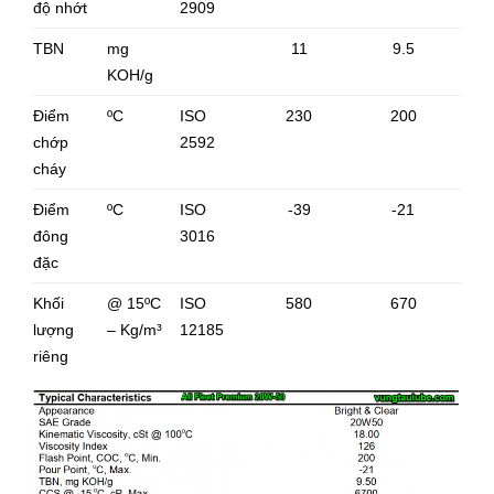
độ nhớt
2909
TBN
mg
11
9.5
KOH/g
Điểm
ºC
ISO
230
200
chớp
2592
cháy
Điểm
ºC
ISO
-39
-21
đông
3016
đặc
Khối
@ 15ºC
ISO
580
670
lượng
– Kg/m³
12185
riêng