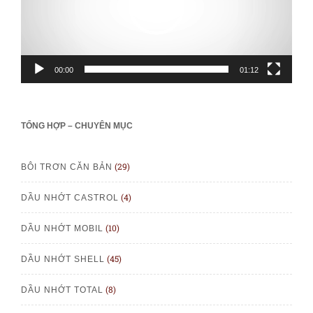
00:00
01:12
TỔNG HỢP – CHUYÊN MỤC
(29)
BÔI TRƠN CĂN BẢN
(4)
DẦU NHỚT CASTROL
(10)
DẦU NHỚT MOBIL
(45)
DẦU NHỚT SHELL
(8)
DẦU NHỚT TOTAL