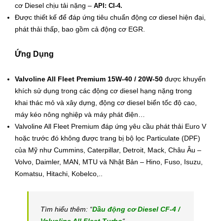
cơ Diesel chịu tải nặng –
API: CI-4.
Được thiết kế để đáp ứng tiêu chuẩn động cơ diesel hiện đại,
phát thải thấp, bao gồm cả động cơ EGR.
Ứng Dụng
Valvoline All Fleet Premium 15W-40 / 20W-50
được khuyến
khích sử dụng trong các động cơ diesel hạng nặng trong
khai thác mỏ và xây dựng, động cơ diesel biển tốc độ cao,
máy kéo nông nghiệp và máy phát điện…
Valvoline All Fleet Premium đáp ứng yêu cầu phát thải Euro V
hoặc trước đó không được trang bị bộ lọc Particulate (DPF)
của Mỹ như Cummins, Caterpillar, Detroit, Mack, Châu Âu –
Volvo, Daimler, MAN, MTU và Nhật Bản – Hino, Fuso, Isuzu,
Komatsu, Hitachi, Kobelco,..
Tìm hiểu thêm: “
Dầu động cơ Diesel CF-4 /