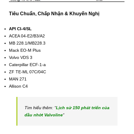
Tiêu Chuẩn, Chấp Nhận & Khuyến Nghị
API CI-4/SL
ACEA 04-E2/B3/A2
MB 228.1/MB228.3
Mack EO-M Plus
Volvo VDS 3
Caterpillar ECF-1-a
ZF TE-ML 07C/04C
MAN 271
Allison C4
Tìm hiểu thêm: “
Lịch sử 150 phát triển của
dầu nhớt Valvoline
“