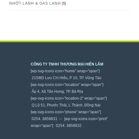
(5)
NHỚT LẠNH & GAS LẠNH
CÔNG TY TNHH THƯƠNG MẠI HIỂN LÂM
[wp-svg-icons icon=”home” wrap=”span”]
215/8D Lưu Chí Hiếu, P 10, TP. Vũng Tàu
[wp-svg-icons icon=”location” wrap=”span”]
Ấp 4, Xã Tân Hưng, TP. Bà Rịa
[wp-svg-icons icon=”location-2″ wrap=”span”]
Q.Lộ 51, Phước Thái, L.Thành, Đồng Nai
[wp-svg-icons icon=”phone” wrap=”span”]
0254. 3859831 – [wp-svg-icons icon=”print”
wrap=”span”] 0254. 3859832