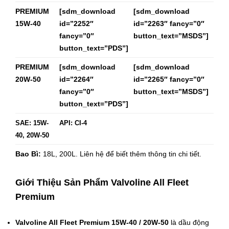
PREMIUM
[sdm_download
[sdm_download
15W-40
id=”2252″
id=”2263″ fancy=”0″
fancy=”0″
button_text=”MSDS”]
button_text=”PDS”]
PREMIUM
[sdm_download
[sdm_download
20W-50
id=”2264″
id=”2265″ fancy=”0″
fancy=”0″
button_text=”MSDS”]
button_text=”PDS”]
SAE: 15W-
API: CI-4
40, 20W-50
Bao Bì:
18L, 200L.
Liên hệ để biết thêm thông tin chi tiết.
Giới Thiệu Sản Phẩm Valvoline All Fleet
Premium
Valvoline
All Fleet Premium 15W-40 / 20W-50
là dầu động