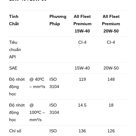
Tính
Phương
All Fleet
All Fleet
Chất
Pháp
Premium
Premium
15W-40
20W-50
Tiêu
CI-4
CI-4
chuẩn
API
SAE
15W-40
20W-50
Độ nhớt
@ 40ºC
ISO
119
148
động
– mm²/s
3104
học
Độ nhớt
@
ISO
14.5
18
động
100ºC –
3104
học
mm²/s
Chỉ số
ISO
136
126