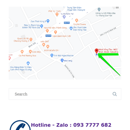
Search
for:
Trình
chơi
Vide