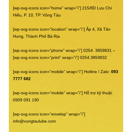
[wp-svg-icons icon=”home” wrap=”i”] 215/8D Lưu Chí
Hiếu, P. 10, TP. Vũng Tàu
[wp-svg-icons icon=”location” wrap=”i”] Ấp 4, Xã Tân
Hưng, Thành Phố Bà Rịa
[wp-svg-icons icon=”phone” wrap=”i”] 0254. 3859831 –
[wp-svg-icons icon=”print” wrap=”i”] 0254.3859832
[wp-svg-icons icon=”mobile” wrap=”i”] Hotline / Zalo:
093
7777 682
[wp-svg-icons icon=”mobile” wrap=”i”] Hỗ trợ kỹ thuật:
0909 091 190
[wp-svg-icons icon=”envelop” wrap=”i”]
info@vungtaulube.com