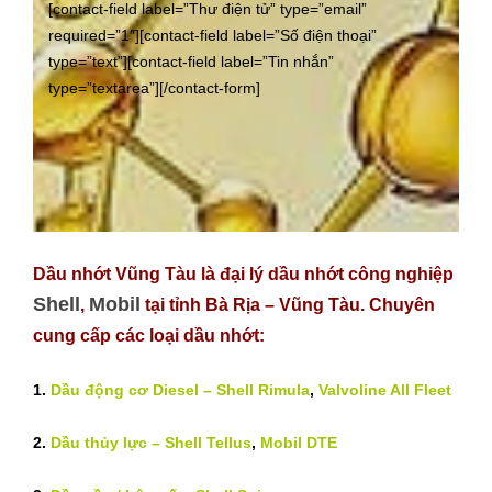
[contact-field label=”Thư điện tử” type=”email”
required=”1″][contact-field label=”Số điện thoại”
type=”text”][contact-field label=”Tin nhắn”
type=”textarea”][/contact-form]
Dầu nhớt Vũng Tàu là đại lý dầu nhớt công nghiệp
Shell
Mobil
,
tại tỉnh Bà Rịa – Vũng Tàu. Chuyên
cung cấp các loại dầu nhớt:
1.
Dầu động cơ Diesel – Shell Rimula
,
Valvoline All Fleet
2.
Dầu thủy lực – Shell Tellus
,
Mobil DTE