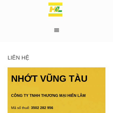
LIÊN HỆ
NHỚT VŨNG TÀU
CÔNG TY TNHH THƯƠNG MẠI HIỂN LÂM
Mã số thuế:
3502 282 956