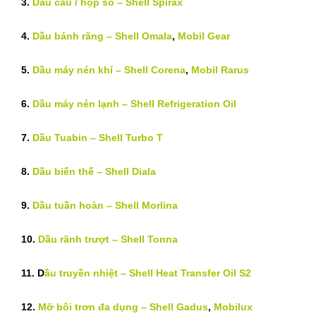
3.
Dầu cầu / hộp số – Shell Spirax
4.
Dầu bánh răng – Shell Omala
,
Mobil Gear
5.
Dầu máy nén khí – Shell Corena
,
Mobil Rarus
6.
Dầu máy nén lạnh – Shell Refrigeration Oil
7.
Dầu Tuabin – Shell Turbo T
8.
Dầu biến thế – Shell Diala
9.
Dầu tuần hoàn – Shell Morlina
10.
Dầu rãnh trượt – Shell Tonna
11. D
ầu truyền nhiệt – Shell Heat Transfer Oil S2
12.
Mỡ bôi trơn đa dụng – Shell Gadus
,
Mobilux