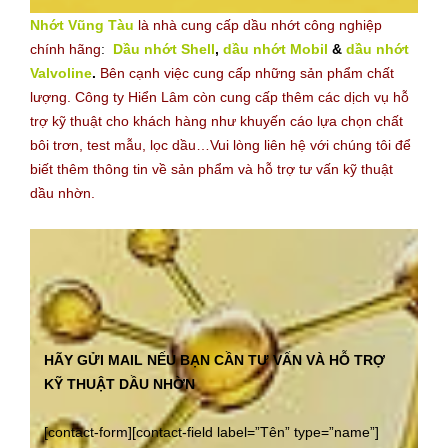
Nhớt Vũng Tàu
là nhà cung cấp dầu nhớt công nghiệp
chính hãng
:
Dầu nhớt Shell
,
dầu nhớt Mobil
&
dầu nhớt
Valvoline
.
Bên cạnh việc cung cấp những sản phẩm chất
lượng. Công ty Hiển Lâm còn cung cấp thêm các dịch vụ hỗ
trợ kỹ thuật cho khách hàng như khuyến cáo lựa chọn chất
bôi trơn, test mẫu, lọc dầu…Vui lòng liên hệ với chúng tôi để
biết thêm thông tin về sản phẩm và hỗ trợ tư vấn kỹ thuật
dầu nhờn.
HÃY GỬI MAIL NẾU BẠN CẦN TƯ VẤN VÀ HỖ TRỢ
KỸ THUẬT DẦU NHỜN
[contact-form][contact-field label=”Tên” type=”name”]