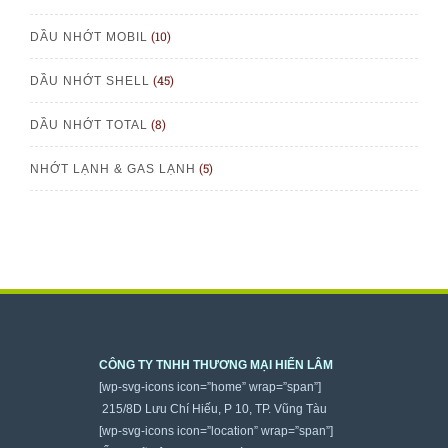
(10)
DẦU NHỚT MOBIL
(45)
DẦU NHỚT SHELL
(8)
DẦU NHỚT TOTAL
(5)
NHỚT LẠNH & GAS LẠNH
CÔNG TY TNHH THƯƠNG MẠI HIỂN LÂM
[wp-svg-icons icon=”home” wrap=”span”]
215/8D Lưu Chí Hiếu, P 10, TP. Vũng Tàu
[wp-svg-icons icon=”location” wrap=”span”]