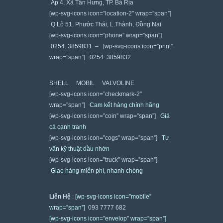
Ấp 4, Xã Tân Hưng, TP. Bà Rịa
[wp-svg-icons icon=”location-2″ wrap=”span”]
Q.Lộ 51, Phước Thái, L.Thành, Đồng Nai
[wp-svg-icons icon=”phone” wrap=”span”]
0254. 3859831 – [wp-svg-icons icon=”print”
wrap=”span”] 0254. 3859832
SHELL
MOBIL
VALVOLINE
[wp-svg-icons icon=”checkmark-2″
wrap=”span”]
Cam kết hàng chính hãng
[wp-svg-icons icon=”coin” wrap=”span”]
Giá
cả cạnh tranh
[wp-svg-icons icon=”cogs” wrap=”span”]
Tư
vấn kỹ thuật dầu nhờn
[wp-svg-icons icon=”truck” wrap=”span”]
Giao hàng miễn phí, nhanh chóng
Liên Hệ
:
[wp-svg-icons icon=”mobile”
wrap=”span”]
093 7777 682
[wp-svg-icons icon=”envelop” wrap=”span”]