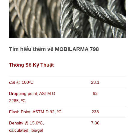
Tìm hiểu thêm về
MOBILARMA 798
Thông Số Kỹ Thuật
cSt @ 100ºC
23.1
Dropping point, ASTM D
63
2265, ºC
Flash Point, ASTM D 92, ºC
238
Density @ 15.6ºC,
7.36
calculated, lbs/gal