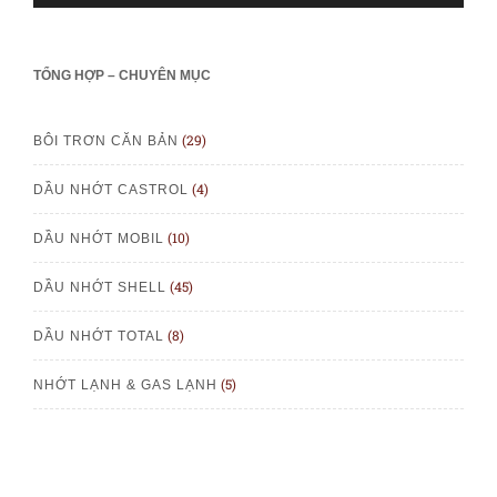
TỔNG HỢP – CHUYÊN MỤC
(29)
BÔI TRƠN CĂN BẢN
(4)
DẦU NHỚT CASTROL
(10)
DẦU NHỚT MOBIL
(45)
DẦU NHỚT SHELL
(8)
DẦU NHỚT TOTAL
(5)
NHỚT LẠNH & GAS LẠNH