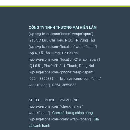
CÔNG TY TNHH THƯƠNG MẠI HIỂN LÂM
[wp-svg-icons icon=”home” wrap=”span”]
215/8D Lưu Chí Hiếu, P 10, TP. Vũng Tàu
[wp-svg-icons icon=”location” wrap=”span”]
Ấp 4, Xã Tân Hưng, TP. Bà Rịa
[wp-svg-icons icon=”location-2″ wrap=”span”]
Q.Lộ 51, Phước Thái, L.Thành, Đồng Nai
[wp-svg-icons icon=”phone” wrap=”span”]
0254. 3859831 – [wp-svg-icons icon=”print”
wrap=”span”] 0254. 3859832
SHELL
MOBIL
VALVOLINE
[wp-svg-icons icon=”checkmark-2″
wrap=”span”]
Cam kết hàng chính hãng
[wp-svg-icons icon=”coin” wrap=”span”]
Giá
cả cạnh tranh