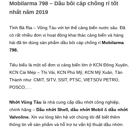
Mobilarma 798 – Dầu bôi cáp chống rỉ tốt
nhất năm 2019
Tỉnh Bà Rịa – Vũng Tàu với lợi thế cảng biển nước sâu. Đã
có rất nhiều đơn vị hoạt động khai thác cảng biển và hàng
hải đã tin dùng sản phẩm dầu bôi cáp chống rỉ
Mobilarma
798.
Tiêu biểu là một số đơn vị cảng biển lớn ở KCN Đông Xuyên,
KCN Cái Mép – Thị Vải, KCN Phú Mỹ, KCN Mỹ Xuân, Tân
Thành như: CMIT, SITV, SSIT, PTSC, VIETSOV PETRO,
POSCO,….
Nhớt Vũng Tàu
là nhà cung cấp dầu nhớt công nghiệp,
chính hãng –
Dầu nhớt Shell, dầu nhớt Mobil
&
dầu nhớt
Valvoline.
Xin vui lòng liên hệ với chúng tôi để biết thêm
thông tin về sản phẩm và hỗ trợ tư vấn kỹ thuật dầu nhờn.