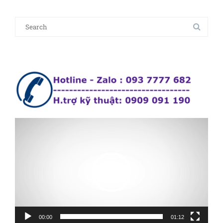
Search
for:
Trình
chơi
Vide
00:00
01:12