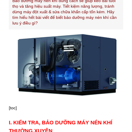
Bảo dưỡng máy nén khí đúng cách sẽ giúp kéo dài tuổi
thọ và tăng hiệu suất máy. Tiết kiệm năng lượng, tránh
dừng máy đột xuất & sửa chữa khẩn cấp tốn kém. Hãy
tìm
hiểu hết bài viết để biết bảo dưỡng máy nén khí cần
lưu ý điều gì?
[toc]
I. KIỂM TRA, BẢO DƯỠNG MÁY NÉN KHÍ
THƯỜNG XUYÊN