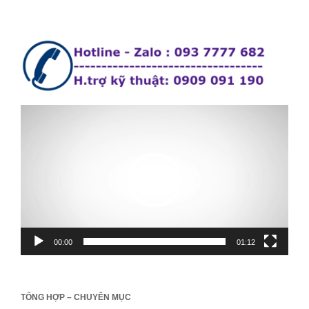
Trình
chơi
Vide
00:00
01:12
TỔNG HỢP – CHUYÊN MỤC