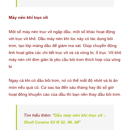
Máy nén khí trục vít
Một số máy nén trục vít ngập dầu, một số khác hoạt động
với trục vít khô. Dầu máy nén khí lúc này có tác dụng bôi
trơn, tạo lớp màng dầu để giảm ma sát. Giúp chuyển động
linh hoạt giữa các chi tiết trục vít và cả vòng bi, ổ trục. Vít khô
máy nén chỉ đơn giản là yêu cầu bôi trơn thích hợp của vòng
bi.
Ngay cả khi có dầu bôi trơn, nó có thể mất độ nhớt và bị ăn
mòn nếu quá cũ. Cứ sau ba đến sáu tháng hay đủ số giờ
hoạt động khuyến cáo của dầu thì bạn nên thay dầu bôi trơn.
Tìm hiểu thêm: “
Dầu máy nén khí trục vít –
Shell Corena S3 R 32, 46, 68
“