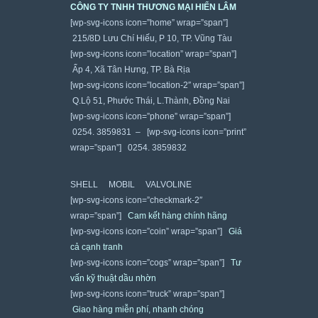
CÔNG TY TNHH THƯƠNG MẠI HIỂN LÂM
[wp-svg-icons icon=”home” wrap=”span”]
215/8D Lưu Chí Hiếu, P 10, TP. Vũng Tàu
[wp-svg-icons icon=”location” wrap=”span”]
Ấp 4, Xã Tân Hưng, TP. Bà Rịa
[wp-svg-icons icon=”location-2″ wrap=”span”]
Q.Lộ 51, Phước Thái, L.Thành, Đồng Nai
[wp-svg-icons icon=”phone” wrap=”span”]
0254. 3859831 – [wp-svg-icons icon=”print”
wrap=”span”] 0254. 3859832
SHELL
MOBIL
VALVOLINE
[wp-svg-icons icon=”checkmark-2″
wrap=”span”]
Cam kết hàng chính hãng
[wp-svg-icons icon=”coin” wrap=”span”]
Giá
cả cạnh tranh
[wp-svg-icons icon=”cogs” wrap=”span”]
Tư
vấn kỹ thuật dầu nhờn
[wp-svg-icons icon=”truck” wrap=”span”]
Giao hàng miễn phí, nhanh chóng